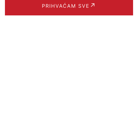
PRIHVAĆAM SVE
USLUŽNE
MALOPRODAJA
VELEPRODAJA
RAČUNI
ERAČUNI
ZAPRIMLJENI ERAČUNI