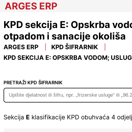
ARGES ERP
KPD sekcija E: Opskrba vod
otpadom i sanacije okoliša
ARGES ERP
KPD ŠIFRARNIK
KPD SEKCIJA E: OPSKRBA VODOM; USLU
PRETRAŽI KPD ŠIFRARNIK
Sekcija
E
klasifikacije KPD obuhvaća 4 odjelj