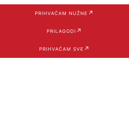
PRIHVAĆAM NUŽNE
PRILAGODI
PRIHVAĆAM SVE
Podrška
PRIJAVI PROBLEM
PREGLED MODULA
ZAŠTO ODABRATI ARGES ERP