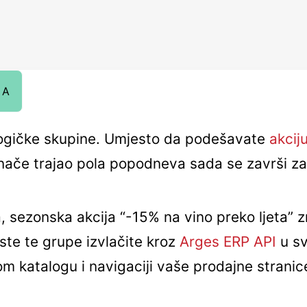
JA
 logičke skupine. Umjesto da podešavate
akcij
inače trajao pola popodneva sada se završi za
, sezonska akcija “-15% na vino preko ljeta”
Iste te grupe izvlačite kroz
Arges ERP API
u sv
nom katalogu i navigaciji vaše prodajne stranic