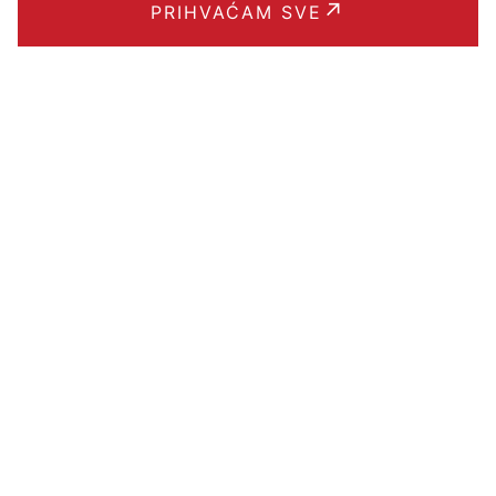
PRIHVAĆAM SVE
Brzi linkovi
BLOG
POJMOVNIK
KPD KLASIFIKACIJA
ARGES API
PRAVILA PRIVATNOSTI
UVJETI KORIŠTENJA
BRISANJE RAČUNA