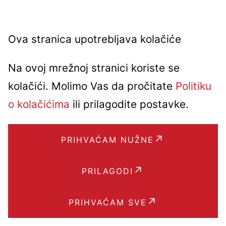
Ova stranica upotrebljava kolačiće
Na ovoj mrežnoj stranici koriste se
Često postavljana pitanja
kolačići. Molimo Vas da pročitate
Politiku
o kolačićima
ili prilagodite postavke.
Koje podatke mogu voditi za
artikl?
PRIHVAĆAM NUŽNE
PRILAGODI
Može li jedan artikl imati više
barkodova?
PRIHVAĆAM SVE