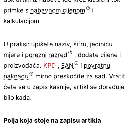
primke s
nabavnom cijenom
i
kalkulacijom.
U praksi: upišete naziv, šifru, jedinicu
mjere i
porezni razred
, dodate cijene i
proizvođača.
KPD
,
EAN
i
povratnu
naknadu
mirno preskočite za sad. Vratit
ćete se u zapis kasnije, artikl se dorađuje
bilo kada.
Polja koja stoje na zapisu artikla