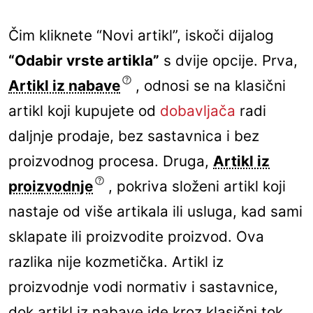
Čim kliknete “Novi artikl”, iskoči dijalog
“Odabir vrste artikla”
s dvije opcije. Prva,
Artikl iz nabave
, odnosi se na klasični
artikl koji kupujete od
dobavljača
radi
daljnje prodaje, bez sastavnica i bez
proizvodnog procesa. Druga,
Artikl iz
proizvodnje
, pokriva složeni artikl koji
nastaje od više artikala ili usluga, kad sami
sklapate ili proizvodite proizvod. Ova
razlika nije kozmetička. Artikl iz
proizvodnje vodi normativ i sastavnice,
dok artikl iz nabave ide kroz klasični tok