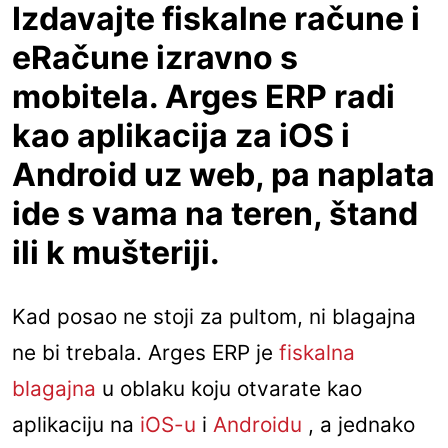
Izdavajte fiskalne račune i
eRačune izravno s
mobitela. Arges ERP radi
kao aplikacija za iOS i
Android uz web, pa naplata
ide s vama na teren, štand
ili k mušteriji.
Kad posao ne stoji za pultom, ni blagajna
ne bi trebala. Arges ERP je
fiskalna
blagajna
u oblaku koju otvarate kao
aplikaciju na
iOS-u
i
Androidu
, a jednako