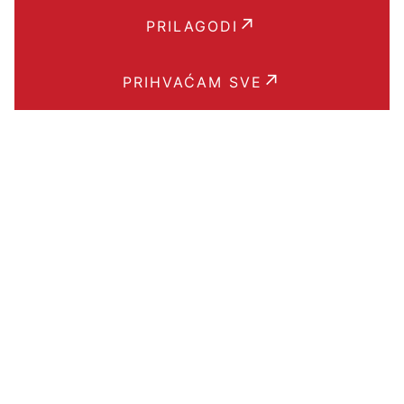
PRILAGODI
PRIHVAĆAM SVE
Brzi linkovi
BLOG
POJMOVNIK
KPD KLASIFIKACIJA
ARGES API
PRAVILA PRIVATNOSTI