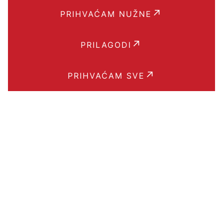
PRIHVAĆAM NUŽNE
PRILAGODI
PRIHVAĆAM SVE
Brzi linkovi
BLOG
POJMOVNIK
KPD KLASIFIKACIJA