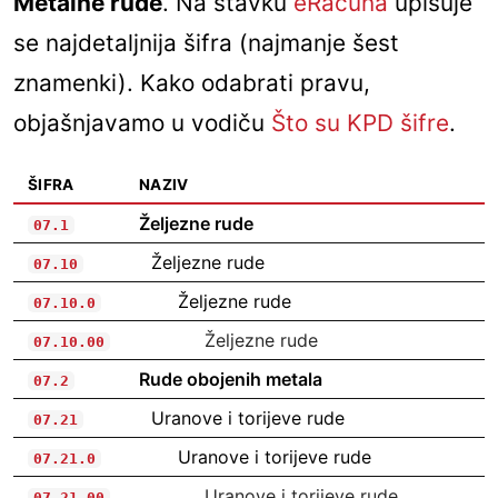
Metalne rude
. Na stavku
eRačuna
upisuje
se najdetaljnija šifra (najmanje šest
znamenki). Kako odabrati pravu,
objašnjavamo u vodiču
Što su KPD šifre
.
ŠIFRA
NAZIV
Željezne rude
07.1
Željezne rude
07.10
Željezne rude
07.10.0
Željezne rude
07.10.00
Rude obojenih metala
07.2
Uranove i torijeve rude
07.21
Uranove i torijeve rude
07.21.0
Uranove i torijeve rude
07.21.00