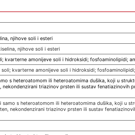
lina, njihove soli i esteri
iselina, njihove soli i esteri
i; kvarterne amonijeve soli i hidroksidi; fosfoaminolipidi; ami
 soli; kvarterne amonijeve soli i hidroksidi; fosfoaminolipidi; 
 samo s heteroatomom ili heteroatomima dušika, koji u struk
, nekondenzirani triazinov prsten ili sustav fenatiazinovih p
evi samo s heteroatomom ili heteroatomima dušika, koji u st
ten, nekondenzirani triazinov prsten ili sustav fenatiazinov