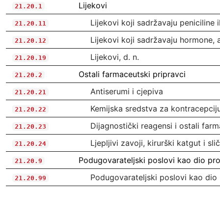
Lijekovi
21.20.1
Lijekovi koji sadržavaju peniciline i
21.20.11
Lijekovi koji sadržavaju hormone, a
21.20.12
Lijekovi, d. n.
21.20.19
Ostali farmaceutski pripravci
21.20.2
Antiserumi i cjepiva
21.20.21
Kemijska sredstva za kontracepcij
21.20.22
Dijagnostički reagensi i ostali far
21.20.23
Ljepljivi zavoji, kirurški katgut i s
21.20.24
Podugovarateljski poslovi kao dio pr
21.20.9
Podugovarateljski poslovi kao dio
21.20.99