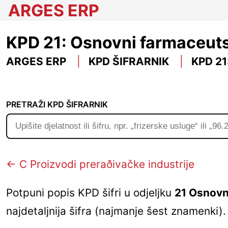
ARGES ERP
KPD 21: Osnovni farmaceutsk
ARGES ERP
KPD ŠIFRARNIK
KPD 2
PRETRAŽI KPD ŠIFRARNIK
← C Proizvodi preraðivačke industrije
Potpuni popis KPD šifri u odjeljku
21 Osnovni
najdetaljnija šifra (najmanje šest znamenki