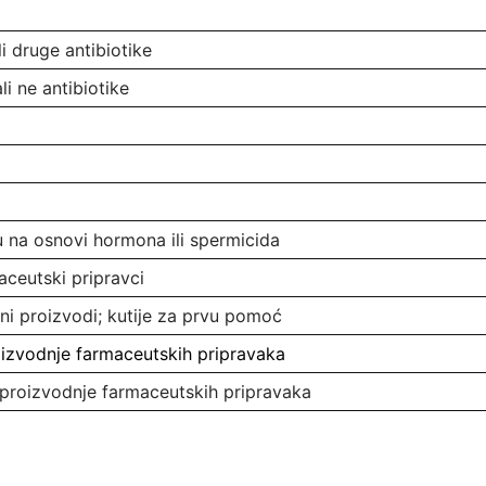
li druge antibiotike
li ne antibiotike
u na osnovi hormona ili spermicida
maceutski pripravci
lični proizvodi; kutije za prvu pomoć
oizvodnje farmaceutskih pripravaka
 proizvodnje farmaceutskih pripravaka