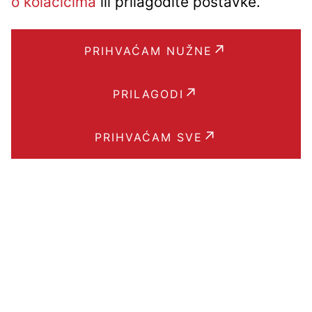
o kolačićima
ili prilagodite postavke.
PRIHVAĆAM NUŽNE
PRILAGODI
PRIHVAĆAM SVE
Brzi linkovi
BLOG
POJMOVNIK