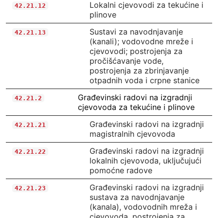
Lokalni cjevovodi za tekućine i
42.21.12
plinove
Sustavi za navodnjavanje
42.21.13
(kanali); vodovodne mreže i
cjevovodi; postrojenja za
pročišćavanje vode,
postrojenja za zbrinjavanje
otpadnih voda i crpne stanice
Građevinski radovi na izgradnji
42.21.2
cjevovoda za tekućine i plinove
Građevinski radovi na izgradnji
42.21.21
magistralnih cjevovoda
Građevinski radovi na izgradnji
42.21.22
lokalnih cjevovoda, uključujući
pomoćne radove
Građevinski radovi na izgradnji
42.21.23
sustava za navodnjavanje
(kanala), vodovodnih mreža i
cjevovoda, postrojenja za