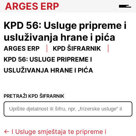
ARGES ERP
KPD 56: Usluge pripreme i
usluživanja hrane i pića
ARGES ERP
KPD ŠIFRARNIK
KPD 56: USLUGE PRIPREME I
USLUŽIVANJA HRANE I PIĆA
PRETRAŽI KPD ŠIFRARNIK
← I Usluge smještaja te pripreme i