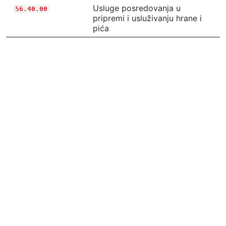
Usluge posredovanja u
56.40.00
pripremi i usluživanju hrane i
pića