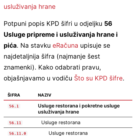
usluživanja hrane
Potpuni popis KPD šifri u odjeljku
56
Usluge pripreme i usluživanja hrane i
pića
. Na stavku
eRačuna
upisuje se
najdetaljnija šifra (najmanje šest
znamenki). Kako odabrati pravu,
objašnjavamo u vodiču
Što su KPD šifre
.
ŠIFRA
NAZIV
Usluge restorana i pokretne usluge
56.1
usluživanja hrane
Usluge restorana
56.11
Usluge restorana
56.11.0