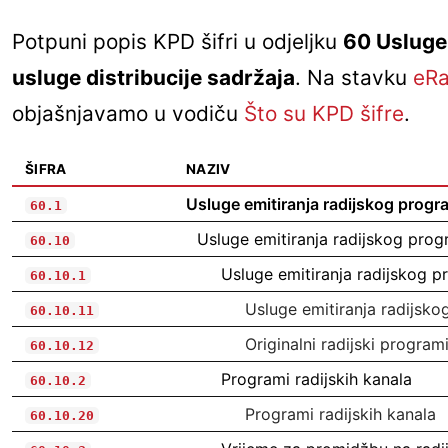
Potpuni popis KPD šifri u odjeljku
60 Usluge 
usluge distribucije sadržaja
. Na stavku
eR
objašnjavamo u vodiču
Što su KPD šifre
.
ŠIFRA
NAZIV
Usluge emitiranja radijskog progra
60.1
Usluge emitiranja radijskog progr
60.10
Usluge emitiranja radijskog p
60.10.1
Usluge emitiranja radijsk
60.10.11
Originalni radijski program
60.10.12
Programi radijskih kanala
60.10.2
Programi radijskih kanala
60.10.20