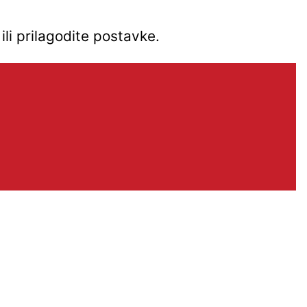
ili prilagodite postavke.
Kontakt
Preloška 117, Čakovec