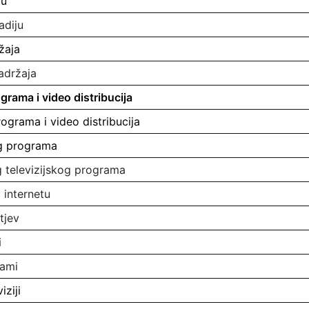
ju
adiju
žaja
sadržaja
grama i video distribucija
rograma i video distribucija
og programa
g televizijskog programa
 internetu
tjev
i
rami
ziji