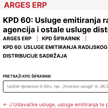
ARGES ERP
KPD 60: Usluge emitiranja r
agencija i ostale usluge dis
ARGES ERP
KPD ŠIFRARNIK
KPD 60: USLUGE EMITIRANJA RADIJSKOG
DISTRIBUCIJE SADRŽAJA
PRETRAŽI KPD ŠIFRARNIK
← J Izdavačke usluge, usluge emitiranja te p