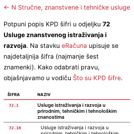
← N Stručne, znanstvene i tehničke usluge
Potpuni popis KPD šifri u odjeljku
72
Usluge znanstvenog istraživanja i
razvoja
. Na stavku
eRačuna
upisuje se
najdetaljnija šifra (najmanje šest
znamenki). Kako odabrati pravu,
objašnjavamo u vodiču
Što su KPD šifre
.
ŠIFRA
NAZIV
Usluge istraživanja i razvoja u
72.1
prirodnim, tehničkim i tehnološkim
znanostima
Usluge istraživanja i razvoja u
72.10
prirodnim, tehničkim i tehnološkim