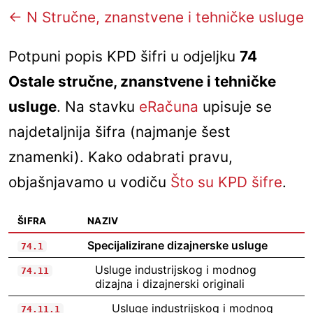
← N Stručne, znanstvene i tehničke usluge
Potpuni popis KPD šifri u odjeljku
74
Ostale stručne, znanstvene i tehničke
usluge
. Na stavku
eRačuna
upisuje se
najdetaljnija šifra (najmanje šest
znamenki). Kako odabrati pravu,
objašnjavamo u vodiču
Što su KPD šifre
.
ŠIFRA
NAZIV
Specijalizirane dizajnerske usluge
74.1
Usluge industrijskog i modnog
74.11
dizajna i dizajnerski originali
Usluge industrijskog i modnog
74.11.1