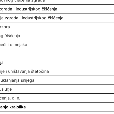
novnog čišćenja zgrada
zgrada i industrijskog čišćenja
ja zgrada i industrijskog čišćenja
ozora
og čišćenja
eći i dimnjaka
ja
je i uništavanja štetočina
 uklanjanja snijega
 usluge
enja, d. n.
anja krajolika