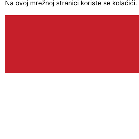
Na ovoj mrežnoj stranici koriste se kolačić
Brzi linkovi
BLOG
POJMOVNIK