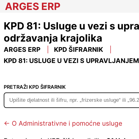
ARGES ERP
KPD 81: Usluge u vezi s upr
održavanja krajolika
ARGES ERP
KPD ŠIFRARNIK
KPD 81: USLUGE U VEZI S UPRAVLJANJ
PRETRAŽI KPD ŠIFRARNIK
← O Administrativne i pomoćne usluge