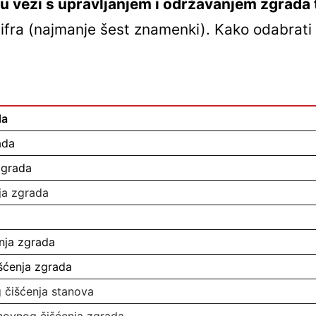
u vezi s upravljanjem i održavanjem zgrada t
 šifra (najmanje šest znamenki). Kako odabrat
da
ada
zgrada
ja zgrada
nja zgrada
šćenja zgrada
 čišćenja stanova