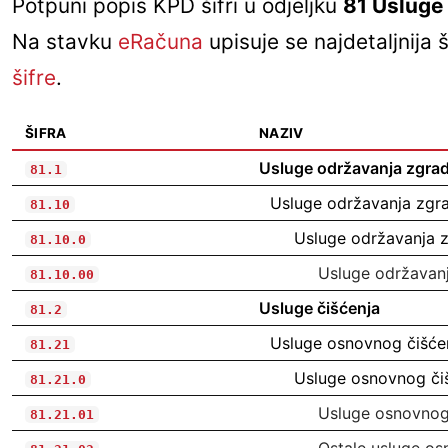
Potpuni popis KPD šifri u odjeljku
81 Usluge 
Na stavku
eRačuna
upisuje se najdetaljnija
šifre
.
ŠIFRA
NAZIV
Usluge održavanja zgra
81.1
Usluge održavanja zgr
81.10
Usluge održavanja 
81.10.0
Usluge održavan
81.10.00
Usluge čišćenja
81.2
Usluge osnovnog čišće
81.21
Usluge osnovnog či
81.21.0
Usluge osnovnog
81.21.01