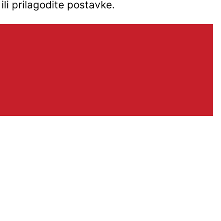
ili prilagodite postavke.
Kontakt
Preloška 117, Čakovec
arges@arges.hr