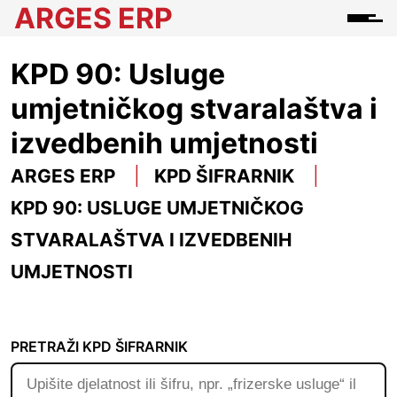
ARGES ERP
KPD 90: Usluge
umjetničkog stvaralaštva i
izvedbenih umjetnosti
ARGES ERP
KPD ŠIFRARNIK
KPD 90: USLUGE UMJETNIČKOG
STVARALAŠTVA I IZVEDBENIH
UMJETNOSTI
PRETRAŽI KPD ŠIFRARNIK