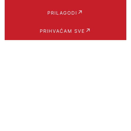
PRILAGODI
PRIHVAĆAM SVE
Brzi linkovi
BLOG
POJMOVNIK
KPD KLASIFIKACIJA
ARGES API
PRAVILA PRIVATNOSTI